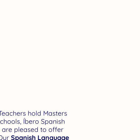
Teachers hold Masters
chools, Íbero Spanish
are pleased to offer
 Our
Spanish Language