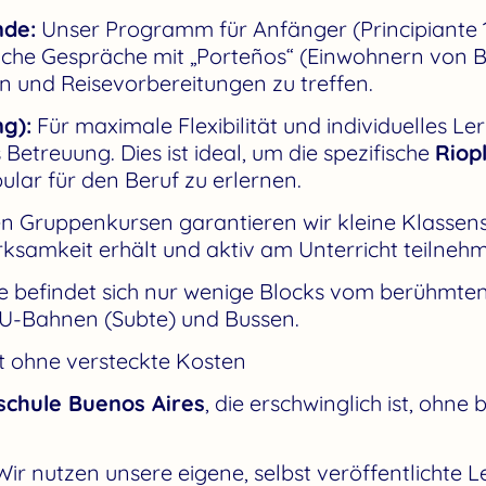
nde:
Unser Programm für Anfänger (Principiante 1 &
che Gespräche mit „Porteños“ (Einwohnern von Bu
en und Reisevorbereitungen zu treffen.
ng):
Für maximale Flexibilität und individuelles Le
 Betreuung. Dies ist ideal, um die spezifische
Riop
lar für den Beruf zu erlernen.
n Gruppenkursen garantieren wir kleine Klassens
rksamkeit erhält und aktiv am Unterricht teilneh
e befindet sich nur wenige Blocks vom berühmten 
U-Bahnen (Subte) und Bussen.
ät ohne versteckte Kosten
schule Buenos Aires
, die erschwinglich ist, ohne 
ir nutzen unsere eigene, selbst veröffentlichte 