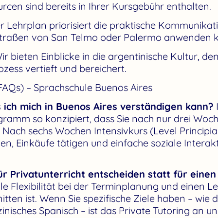
urcen sind bereits in Ihrer Kursgebühr enthalten.
 Lehrplan priorisiert die praktische Kommunikati
 Straßen von San Telmo oder Palermo anwenden 
r bieten Einblicke in die argentinische Kultur, d
zess vertieft und bereichert.
(FAQs) – Sprachschule Buenos Aires
s ich mich in Buenos Aires verständigen kann?
gramm so konzipiert, dass Sie nach nur drei Woch
Nach sechs Wochen Intensivkurs (Level Principia
en, Einkäufe tätigen und einfache soziale Intera
ür Privatunterricht entscheiden statt für ein
lle Flexibilität bei der Terminplanung und einen L
itten ist. Wenn Sie spezifische Ziele haben – wie 
isches Spanisch – ist das Private Tutoring an u