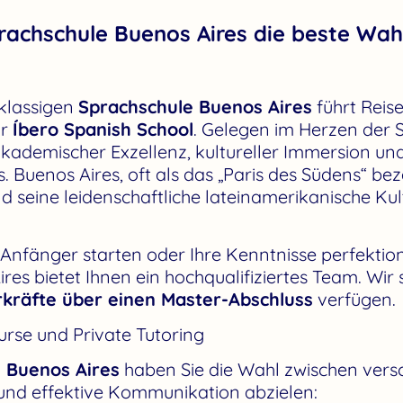
achschule Buenos Aires die beste Wahl
tklassigen
Sprachschule Buenos Aires
führt Reis
ur
Íbero Spanish School
. Gelegen im Herzen der St
kademischer Exzellenz, kultureller Immersion u
. Buenos Aires, oft als das „Paris des Südens“ bez
nd seine leidenschaftliche lateinamerikanische Kul
r Anfänger starten oder Ihre Kenntnisse perfekti
es bietet Ihnen ein hochqualifiziertes Team. Wir s
rkräfte über einen Master-Abschluss
verfügen.
urse und Private Tutoring
 Buenos Aires
haben Sie die Wahl zwischen ver
e und effektive Kommunikation abzielen: