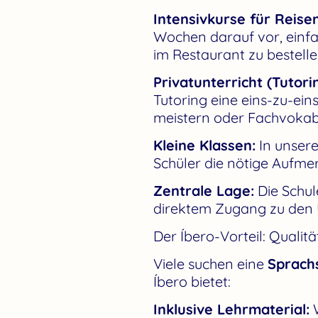
Intensivkurse für Reise
Wochen darauf vor, einfa
im Restaurant zu bestell
Privatunterricht (Tutori
Tutoring eine eins-zu-eins
meistern oder Fachvokabu
Kleine Klassen:
In unsere
Schüler die nötige Aufme
Zentrale Lage:
Die Schul
direktem Zugang zu den 
Der Íbero-Vorteil: Qualit
Viele suchen eine
Sprach
Íbero bietet:
Inklusive Lehrmaterial:
W