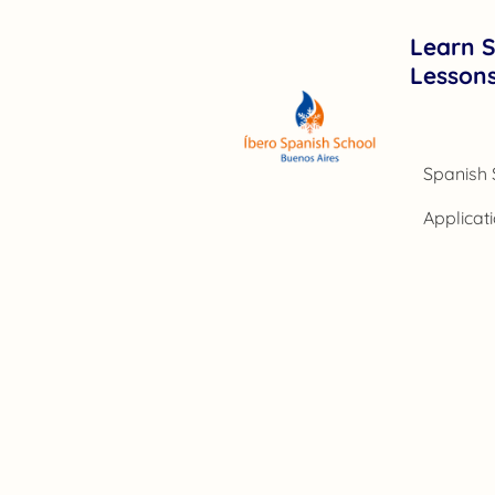
Learn S
Lesson