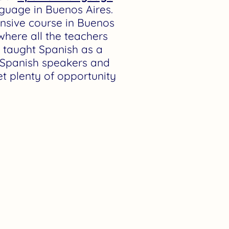
nguage in Buenos Aires.
ensive course in Buenos
where all the teachers
e taught Spanish as a
e Spanish speakers and
et plenty of opportunity