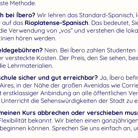
vste Methode.
h bei Íbero?
Wir lehren das Standard-Spanisch, 
 auf das
Rioplatense-Spanisch
. Das bedeutet, Si
 die Verwendung von „vos“ und verstehen die loka
tinien hören werden.
meldegebühren?
Nein. Bei Íbero zahlen Studenten 
 versteckte Kosten. Der Preis, den Sie sehen, bei
ie Lehrmaterialien.
schule sicher und gut erreichbar?
Ja, Íbero bef
es, in der Nähe der großen Avenidas wie Corrient
t erstklassiger Anbindung an alle öffentlichen Ve
Unterricht die Sehenswürdigkeiten der Stadt zu 
 meinen Kurs abbrechen oder verschieben mus
 Flexibilität bekannt. Wir bieten einen ganzjährige
beginnen können. Sprechen Sie uns einfach an, u